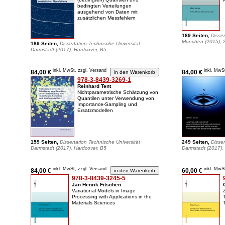
bedingten Verteilungen
ausgehend von Daten mit
zusätzlichen Messfehlern
189 Seiten,
Disser
München (2015), S
189 Seiten,
Dissertation Technische Universität
Darmstadt (2017), Hardcover, B5
inkl. MwSt, zzgl. Versand
inkl. MwS
84,00 €
84,00 €
978-3-8439-3269-1
Reinhard Tent
Nichtparametrische Schätzung von
Quantilen unter Verwendung von
Importance-Sampling und
Ersatzmodellen
159 Seiten,
Dissertation Technische Universität
249 Seiten,
Disser
Darmstadt (2017), Hardcover, B5
Darmstadt (2017), 
inkl. MwSt, zzgl. Versand
inkl. MwS
84,00 €
60,00 €
978-3-8439-3245-5
Jan Henrik Fitschen
Variational Models in Image
Processing with Applications in the
Materials Sciences