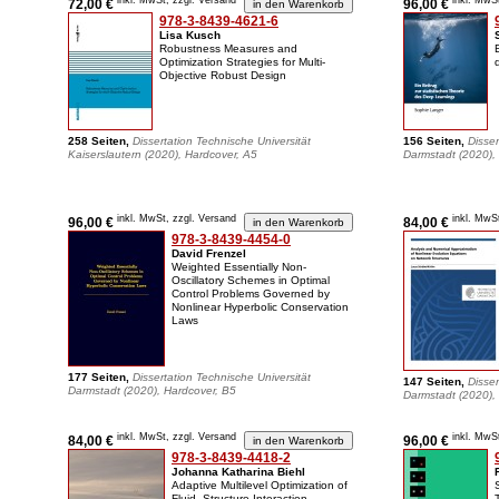
inkl. MwSt, zzgl. Versand
inkl. MwS
72,00 €
96,00 €
978-3-8439-4621-6
Lisa Kusch
Robustness Measures and
Optimization Strategies for Multi-
Objective Robust Design
258 Seiten,
Dissertation Technische Universität
156 Seiten,
Disser
Kaiserslautern (2020), Hardcover, A5
Darmstadt (2020),
inkl. MwSt, zzgl. Versand
inkl. MwS
96,00 €
84,00 €
978-3-8439-4454-0
David Frenzel
Weighted Essentially Non-
Oscillatory Schemes in Optimal
Control Problems Governed by
Nonlinear Hyperbolic Conservation
Laws
177 Seiten,
Dissertation Technische Universität
147 Seiten,
Disser
Darmstadt (2020), Hardcover, B5
Darmstadt (2020), 
inkl. MwSt, zzgl. Versand
inkl. MwS
84,00 €
96,00 €
978-3-8439-4418-2
Johanna Katharina Biehl
Adaptive Multilevel Optimization of
Fluid–Structure Interaction