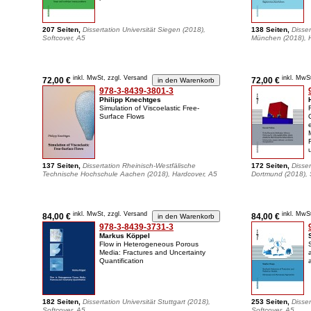
207 Seiten,
Dissertation Universität Siegen (2018),
138 Seiten,
Disse
Softcover, A5
München (2018), 
inkl. MwSt, zzgl. Versand
inkl. MwS
72,00 €
72,00 €
978-3-8439-3801-3
Philipp Knechtges
Simulation of Viscoelastic Free-
Surface Flows
137 Seiten,
Dissertation Rheinisch-Westfälische
172 Seiten,
Disser
Technische Hochschule Aachen (2018), Hardcover, A5
Dortmund (2018), 
inkl. MwSt, zzgl. Versand
inkl. MwS
84,00 €
84,00 €
978-3-8439-3731-3
Markus Köppel
Flow in Heterogeneous Porous
Media: Fractures and Uncertainty
Quantification
182 Seiten,
Dissertation Universität Stuttgart (2018),
253 Seiten,
Disse
Softcover, A5
Softcover, A5