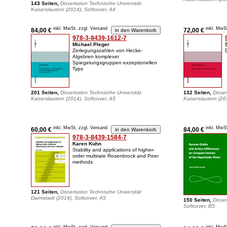
143 Seiten,
Dissertation Technische Universität
Kaiserslautern (2014), Softcover, A4
inkl. MwSt, zzgl. Versand
inkl. MwS
84,00 €
72,00 €
978-3-8439-1612-7
Michael Pleger
Zerlegungszahlen von Hecke-
Algebren komplexer
Spiegelungsgruppen exzeptionellen
Typs
201 Seiten,
Dissertation Technische Universität
132 Seiten,
Disser
Kaiserslautern (2014), Softcover, A5
Kaiserslautern (20
inkl. MwSt, zzgl. Versand
inkl. MwS
60,00 €
84,00 €
978-3-8439-1584-7
Karen Kuhn
Stability and applications of higher-
order multirate Rosenbrock and Peer
methods
121 Seiten,
Dissertation Technische Universität
Darmstadt (2014), Softcover, A5
150 Seiten,
Disser
Softcover, B5