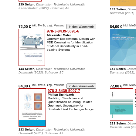
139 Seiten,
Dissertation Technische Universität
Kaiserslautern (2022), Softcover, A5
133 Seiten,
Disser
Darmstadt (2021), 
inkl. MwSt, zzgl. Versand
inkl. MwS
72,00 €
84,00 €
978-3-8439-5091-6
Alexander Matei
Optimum Experimental Design with
PDE Constraints for Identification
of Model Uncertainty in Load-
bearing Systems
144 Seiten,
Dissertation Technische Universität
153 Seiten,
Disser
Darmstadt (2022), Softcover, B5
Darmstadt (2022), 
inkl. MwSt, zzgl. Versand
inkl. MwS
84,00 €
72,00 €
978-3-8439-5007-7
Philipp Steinbach
Modeling, Simulation and
Quantification of Drilling-Related
Geometric Uncertainty for
Borehole Heat Exchanger Arrays
223 Seiten,
Disser
Kaiserslautern (20
133 Seiten,
Dissertation Technische Universität
Darmstadt (2021), Softcover, A4