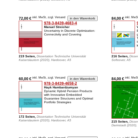
inkl. MwSt, zzgl. Versand
inkl. MwS
72,00 €
84,00 €
978-3-8439-4683-4
Manuel Streicher
Uncertainty in Discrete Optimization:
Connectivity and Covering
219 Seiten,
Dissertation Technische Universität
216 Seiten,
Disser
Kaiserslautern (2020), Hardcover, A5
Softcover, A5
inkl. MwSt, zzgl. Versand
inkl. MwS
60,00 €
84,00 €
978-3-8439-4658-2
Hayk Hambardzumyan
Dynamic Hybrid Pension Products
with Innovative Embedded
Guarantee Structures and Optimal
Portfolio Strategies
172 Seiten,
Dissertation Technische Universität
Kaiserslautern (2020), Hardcover, A5
215 Seiten,
Disser
Darmstadt (2020), 