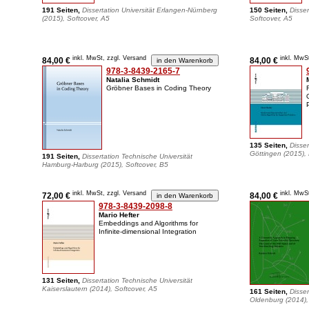
191 Seiten,
Dissertation Universität Erlangen-Nürnberg
150 Seiten,
Disse
(2015), Softcover, A5
Softcover, A5
inkl. MwSt, zzgl. Versand
inkl. MwS
84,00 €
84,00 €
978-3-8439-2165-7
Natalia Schmidt
Gröbner Bases in Coding Theory
135 Seiten,
Disse
Göttingen (2015),
191 Seiten,
Dissertation Technische Universität
Hamburg-Harburg (2015), Softcover, B5
inkl. MwSt, zzgl. Versand
inkl. MwS
72,00 €
84,00 €
978-3-8439-2098-8
Mario Hefter
Embeddings and Algorithms for
Infinite-dimensional Integration
131 Seiten,
Dissertation Technische Universität
Kaiserslautern (2014), Softcover, A5
161 Seiten,
Disser
Oldenburg (2014),