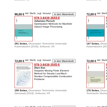
inkl. MwSt, zzgl. Versand
inkl. MwS
96,00 €
72,00 €
978-3-8439-3644-6
Johannes Persch
Optimization Methods for Manifold-
Valued Image Processing
291 Seiten,
Dissertation Technische Universität
147 Seiten,
Disser
Kaiserslautern (2018), Softcover, A5
Kaiserslautern (20
inkl. MwSt, zzgl. Versand
inkl. MwS
72,00 €
72,00 €
978-3-8439-3545-6
Zhen Sun
Adaptive Moving Finite Element
Method for Steady Low-Mach-
Number Compressible Combustion
Problems
199 Seiten,
Dissertation Technische Universität
176 Seiten,
Disser
Darmstadt (2018), Softcover, A5
Technische Hochsc