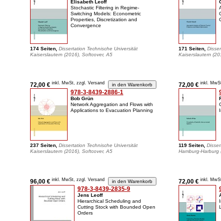
Elisabeth Leoff
Stochastic Filtering in Regime-
Switching Models: Econometric
Properties, Discretization and
Convergence
174 Seiten,
Dissertation Technische Universität
171 Seiten,
Disser
Kaiserslautern (2016), Softcover, A5
Kaiserslautern (20
inkl. MwSt, zzgl. Versand
inkl. MwS
72,00 €
72,00 €
978-3-8439-2886-1
Bob Grün
Network Aggregation and Flows with
Applications to Evacuation Planning
237 Seiten,
Dissertation Technische Universität
119 Seiten,
Disser
Kaiserslautern (2016), Softcover, A5
Hamburg-Harburg (
inkl. MwSt, zzgl. Versand
inkl. MwS
96,00 €
72,00 €
978-3-8439-2835-9
Jens Leoff
Hierarchical Scheduling and
Cutting Stock with Bounded Open
Orders