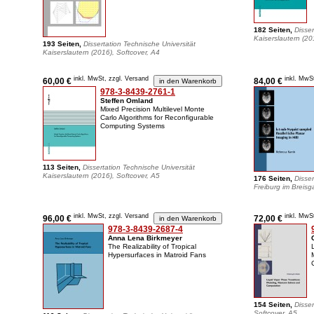
182 Seiten,
Disser
Kaiserslautern (20
193 Seiten,
Dissertation Technische Universität
Kaiserslautern (2016), Softcover, A4
inkl. MwSt, zzgl. Versand
inkl. MwS
60,00 €
84,00 €
978-3-8439-2761-1
Steffen Omland
Mixed Precision Multilevel Monte
Carlo Algorithms for Reconfigurable
Computing Systems
113 Seiten,
Dissertation Technische Universität
Kaiserslautern (2016), Softcover, A5
176 Seiten,
Disser
Freiburg im Breisg
inkl. MwSt, zzgl. Versand
inkl. MwS
96,00 €
72,00 €
978-3-8439-2687-4
Anna Lena Birkmeyer
The Realizability of Tropical
Hypersurfaces in Matroid Fans
154 Seiten,
Disser
Softcover, A5