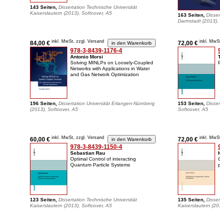
143 Seiten,
Dissertation Technische Universität
Kaiserslautern (2013), Softcover, A5
163 Seiten,
Disser
Darmstadt (2013), 
inkl. MwSt, zzgl. Versand
inkl. MwS
84,00 €
72,00 €
978-3-8439-1176-4
Antonio Morsi
Solving MINLPs on Loosely-Coupled
Networks with Applications in Water
and Gas Network Optimization
196 Seiten,
Dissertation Universität Erlangen-Nürnberg
153 Seiten,
Disser
(2013), Softcover, A5
Softcover, A5
inkl. MwSt, zzgl. Versand
inkl. MwS
60,00 €
72,00 €
978-3-8439-1150-4
Sebastian Rau
Optimal Control of interacting
Quantum Particle Systems
123 Seiten,
Dissertation Technische Universität
135 Seiten,
Disser
Kaiserslautern (2013), Softcover, A5
Kaiserslautern (20