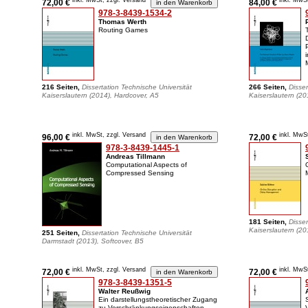
inkl. MwSt, zzgl. Versand
inkl. MwS
72,00 €
84,00 €
978-3-8439-1534-2
Thomas Werth
Routing Games
216 Seiten,
Dissertation Technische Universität
266 Seiten,
Disser
Kaiserslautern (2014), Hardcover, A5
Kaiserslautern (20
inkl. MwSt, zzgl. Versand
inkl. MwS
96,00 €
72,00 €
978-3-8439-1445-1
Andreas Tillmann
Computational Aspects of
Compressed Sensing
181 Seiten,
Disser
Kaiserslautern (20
251 Seiten,
Dissertation Technische Universität
Darmstadt (2013), Softcover, B5
inkl. MwSt, zzgl. Versand
inkl. MwS
72,00 €
72,00 €
978-3-8439-1351-5
Walter Reußwig
Ein darstellungstheoretischer Zugang
zu Verschränkungseigenschaften