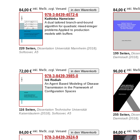
inkl. MwSt, zzgl. Versand
inkl. MwS
84,00 €
84,00 €
978-3-8439-4072-6
Kathinka Hameister
A dual tailored branch-and-bound
algorithm for quadratic mixed-integer
problems Applied to production
models with buffers
220 Seiten,
Dissertation Universität Mannheim (2018),
Softcover, A5
199 Seiten,
Disser
Darmstadt (2018), 
inkl. MwSt, zzgl. Versand
inkl. MwS
72,00 €
96,00 €
978-3-8439-3985-0
Isti Rodiah
An Agent Based Modeling of Disease
Transmission in the Framework of
Configuration Spaces
116 Seiten,
Dissertation Technische Universität
Kaiserslautern (2018), Softcover, A5
255 Seiten,
Disser
Darmstadt (2018), 
inkl. MwSt, zzgl. Versand
inkl. MwS
84,00 €
84,00 €
978-3-8439-3924-9