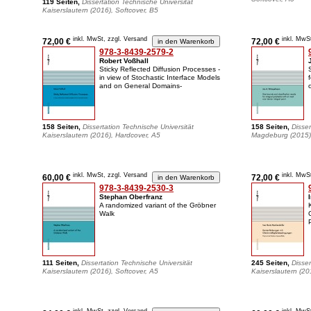
119 Seiten,
Dissertation Technische Universität
Kaiserslautern (2016), Softcover, B5
inkl. MwSt, zzgl. Versand
inkl. MwS
72,00 €
72,00 €
978-3-8439-2579-2
Robert Voßhall
Sticky Reflected Diffusion Processes -
in view of Stochastic Interface Models
and on General Domains-
158 Seiten,
Dissertation Technische Universität
158 Seiten,
Disser
Kaiserslautern (2016), Hardcover, A5
Magdeburg (2015),
inkl. MwSt, zzgl. Versand
inkl. MwS
60,00 €
72,00 €
978-3-8439-2530-3
Stephan Oberfranz
A randomized variant of the Gröbner
Walk
111 Seiten,
Dissertation Technische Universität
245 Seiten,
Disser
Kaiserslautern (2016), Softcover, A5
Kaiserslautern (20