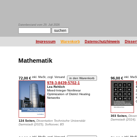
Datenbestand vom 29. Juli 2026
Impressum
Warenkorb
Datenschutzhinweis
Disser
Mathematik
inkl. MwSt, zzgl. Versand
inkl. MwS
72,00 €
96,00 €
978-3-8439-5702-1
Lea Rehlich
Mixed-Integer Nonlinear
Optimization of District Heating
Networks
303 Seiten,
Disser
Darmstadt (2024),
124 Seiten,
Dissertation Technische Universität
Darmstadt (2025), Softcover, B5