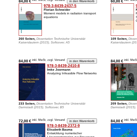
inkl. MwSt, zzgl. Versand
inkl. MwS
84,00 €
60,00 €
978-3-8439-2437-5
Florian Schneider
Moment models in radiation transport
equations
260 Seiten,
Dissertation Technische Universität
109 Seiten,
Disser
Kaiserslautern (2015), Softcover, A5
Kaiserslautern (20
inkl. MwSt, zzgl. Versand
inkl. MwS
84,00 €
84,00 €
978-3-8439-2410-8
Imke Joormann
Analyzing Infeasible Flow Networks
233 Seiten,
Dissertation Technische Universität
209 Seiten,
Disser
Darmstadt (2015), Softcover, B5
Darmstadt (2015), 
inkl. MwSt, zzgl. Versand
inkl. MwS
72,00 €
84,00 €
978-3-8439-2372-9
Elisabeth Bauma
Entwicklung numerischer
Lösungsstrategien zur Steuerung