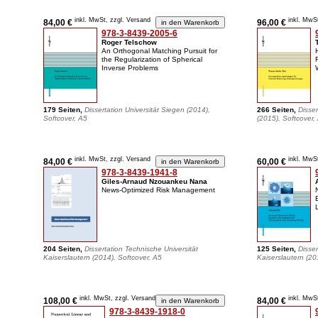
inkl. MwSt, zzgl. Versand
inkl. MwS
84,00 €
96,00 €
978-3-8439-2005-6
Roger Telschow
An Orthogonal Matching Pursuit for
the Regularization of Spherical
Inverse Problems
179 Seiten,
Dissertation Universität Siegen (2014),
266 Seiten,
Disser
Softcover, A5
(2015), Softcover,
inkl. MwSt, zzgl. Versand
inkl. MwS
84,00 €
60,00 €
978-3-8439-1941-8
Giles-Arnaud Nzouankeu Nana
News-Optimized Risk Management
204 Seiten,
Dissertation Technische Universität
125 Seiten,
Disser
Kaiserslautern (2014), Softcover, A5
Kaiserslautern (20
inkl. MwSt, zzgl. Versand
inkl. MwS
108,00 €
84,00 €
978-3-8439-1918-0