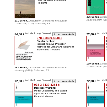
Problems
435 Seiten,
Disser
Kaiserslautern (20
171 Seiten,
Dissertation Technische Universität
Darmstadt (2020), Softcover, B5
inkl. MwSt, zzgl. Versand
inkl. MwS
84,00 €
72,00 €
978-3-8439-4338-3
Nicolai Rehbein
Inexact Iterative Projection
Methods for Linear and Nonlinear
Eigenvalue Problems
179 Seiten,
Disser
Kaiserslautern (20
163 Seiten,
Dissertation Technische Universität
Hamburg (2019), Softcover, B5
inkl. MwSt, zzgl. Versand
inkl. MwS
72,00 €
72,00 €
978-3-8439-4254-6
Dorothee Westphal
Model Uncertainty and Expert
Opinions in Continuous-Time
Financial Markets