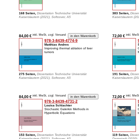
168 Seiten,
Dissertation Technische Universität
383 Seiten,
Disser
Kaiserslautern (2021), Softcover, A5
Kaiserslautern (20
inkl. MwSt, zzgl. Versand
inkl. MwS
84,00 €
72,00 €
978-3-8439-4774-9
Matthias Andres
Improving thermal ablation of liver
tumors
275 Seiten,
Dissertation Technische Universität
191 Seiten,
Disser
Kaiserslautern (2021), Softcover, A5
Kaiserslautern (20
inkl. MwSt, zzgl. Versand
inkl. MwS
84,00 €
72,00 €
978-3-8439-4731-2
Louisa Schlachter
Stochastic Galerkin Methods in
Hyperbolic Equations
153 Seiten,
Dissertation Technische Universität
119 Seiten,
Disser
Kaiserslautern (2021), Softcover, A5
Darmstadt (2020),