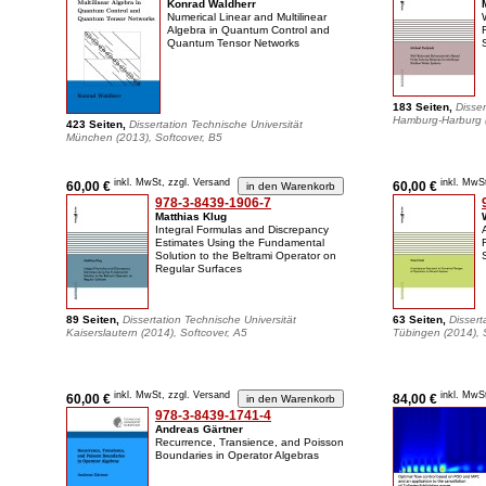
Konrad Waldherr
Numerical Linear and Multilinear
Algebra in Quantum Control and
Quantum Tensor Networks
183 Seiten,
Disser
Hamburg-Harburg (
423 Seiten,
Dissertation Technische Universität
München (2013), Softcover, B5
inkl. MwSt, zzgl. Versand
inkl. MwS
60,00 €
60,00 €
978-3-8439-1906-7
Matthias Klug
Integral Formulas and Discrepancy
Estimates Using the Fundamental
Solution to the Beltrami Operator on
Regular Surfaces
89 Seiten,
Dissertation Technische Universität
63 Seiten,
Dissert
Kaiserslautern (2014), Softcover, A5
Tübingen (2014), 
inkl. MwSt, zzgl. Versand
inkl. MwS
60,00 €
84,00 €
978-3-8439-1741-4
Andreas Gärtner
Recurrence, Transience, and Poisson
Boundaries in Operator Algebras