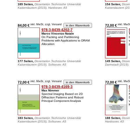
189 Seiten,
Dissertation Technische Universität
154 Seiten,
Disser
Kaiserslautern (2019), Hardcover, A5
Kaiserslautern (20
inkl. MwSt, zzgl. Versand
inkl. MwS
84,00 €
72,00 €
978-3-8439-4202-7
Marco Vincenzo Natale
On Packing and Partitioning
Problems with Applications to DRAM
Allocation
177 Seiten,
Dissertation Technische Universität
149 Seiten,
Disser
Kaiserslautern (2019), Softcover, A5
Darmstadt (2019), 
inkl. MwSt, zzgl. Versand
inkl. MwS
72,00 €
72,00 €
978-3-8439-4169-3
Max Nimmer
Spectral Imaging Based on 2D
Diffraction Patterns and Robust
Principal Component Analysis
183 Seiten,
Dissertation Technische Universität
188 Seiten,
Disser
Kaiserslautern (2019), Softcover, A5
Hardcover, A5