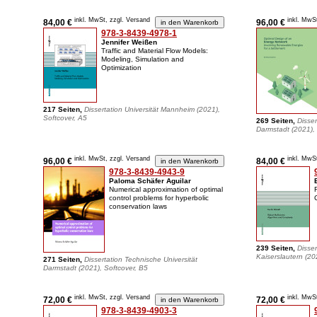
inkl. MwSt, zzgl. Versand
inkl. MwS
84,00 €
96,00 €
978-3-8439-4978-1
Jennifer Weißen
Traffic and Material Flow Models:
Modeling, Simulation and
Optimization
217 Seiten,
Dissertation Universität Mannheim (2021),
Softcover, A5
269 Seiten,
Disser
Darmstadt (2021), 
inkl. MwSt, zzgl. Versand
inkl. MwS
96,00 €
84,00 €
978-3-8439-4943-9
Paloma Schäfer Aguilar
Numerical approximation of optimal
control problems for hyperbolic
conservation laws
239 Seiten,
Disser
Kaiserslautern (20
271 Seiten,
Dissertation Technische Universität
Darmstadt (2021), Softcover, B5
inkl. MwSt, zzgl. Versand
inkl. MwS
72,00 €
72,00 €
978-3-8439-4903-3