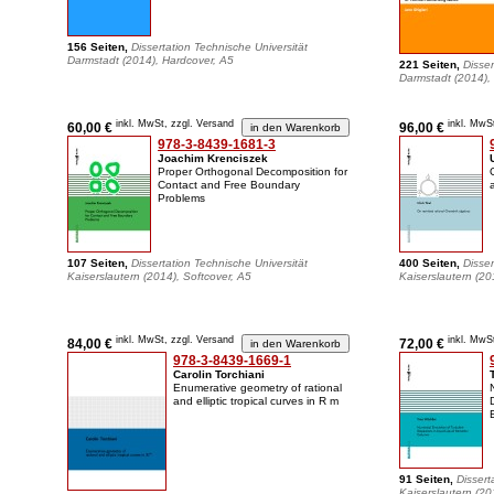
156 Seiten,
Dissertation Technische Universität
Darmstadt (2014), Hardcover, A5
221 Seiten,
Disser
Darmstadt (2014), 
inkl. MwSt, zzgl. Versand
inkl. MwS
60,00 €
96,00 €
978-3-8439-1681-3
Joachim Krenciszek
Proper Orthogonal Decomposition for
Contact and Free Boundary
Problems
107 Seiten,
Dissertation Technische Universität
400 Seiten,
Disser
Kaiserslautern (2014), Softcover, A5
Kaiserslautern (20
inkl. MwSt, zzgl. Versand
inkl. MwS
84,00 €
72,00 €
978-3-8439-1669-1
Carolin Torchiani
Enumerative geometry of rational
and elliptic tropical curves in R m
91 Seiten,
Dissert
Kaiserslautern (20