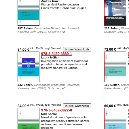
Andrea Maier
Planar Multi-Facility Location
Problems with Polyhedral Gauges
187 Seiten,
Dissertation Technische Universität
229 Seiten,
Disser
Kaiserslautern (2018), Softcover, A5
München (2018), S
inkl. MwSt, zzgl. Versand
inkl. MwS
84,00 €
72,00 €
978-3-8439-3889-1
Laura Müller
Investigation of moment models for
population balance equations and
radiative transfer equations
332 Seiten,
Dissertation Technische Universität
169 Seiten,
Disser
Kaiserslautern (2018), Softcover, A5
Kaiserslautern (20
inkl. MwSt, zzgl. Versand
inkl. MwS
84,00 €
60,00 €
978-3-8439-3822-8
Max Kontak
Novel algorithms of greedy-type for
probability density estimation as well
as linear and nonlinear inverse
problems