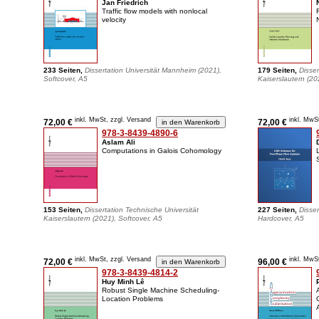
Jan Friedrich
Traffic flow models with nonlocal
velocity
233 Seiten,
Dissertation Universität Mannheim (2021),
179 Seiten,
Disser
Softcover, A5
Kaiserslautern (20
inkl. MwSt, zzgl. Versand
inkl. MwS
72,00 €
72,00 €
978-3-8439-4890-6
Aslam Ali
Computations in Galois Cohomology
153 Seiten,
Dissertation Technische Universität
227 Seiten,
Disser
Kaiserslautern (2021), Softcover, A5
Hardcover, A5
inkl. MwSt, zzgl. Versand
inkl. MwS
72,00 €
96,00 €
978-3-8439-4814-2
Huy Minh Lê
Robust Single Machine Scheduling-
Location Problems