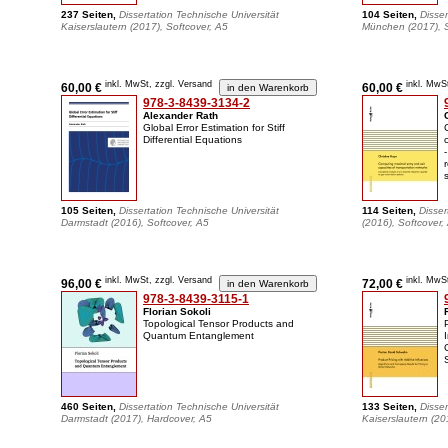
237 Seiten,
Dissertation Technische Universität
104 Seiten,
Disser
Kaiserslautern (2017), Softcover, A5
München (2017), S
inkl. MwSt, zzgl. Versand
inkl. MwS
60,00 €
60,00 €
978-3-8439-3134-2
Alexander Rath
Global Error Estimation for Stiff
Differential Equations
105 Seiten,
Dissertation Technische Universität
114 Seiten,
Disser
Darmstadt (2016), Softcover, A5
(2016), Softcover,
inkl. MwSt, zzgl. Versand
inkl. MwS
96,00 €
72,00 €
978-3-8439-3115-1
Florian Sokoli
Topological Tensor Products and
Quantum Entanglement
460 Seiten,
Dissertation Technische Universität
133 Seiten,
Disser
Darmstadt (2017), Hardcover, A5
Kaiserslautern (20