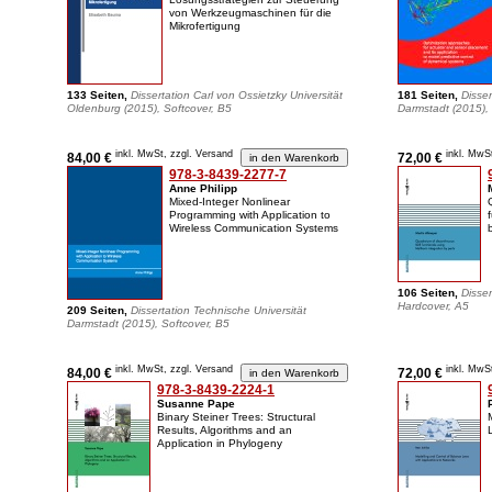
von Werkzeugmaschinen für die
Mikrofertigung
133 Seiten,
Dissertation Carl von Ossietzky Universität
181 Seiten,
Disser
Oldenburg (2015), Softcover, B5
Darmstadt (2015), 
inkl. MwSt, zzgl. Versand
inkl. MwS
84,00 €
72,00 €
978-3-8439-2277-7
Anne Philipp
Mixed-Integer Nonlinear
Programming with Application to
Wireless Communication Systems
106 Seiten,
Disse
Hardcover, A5
209 Seiten,
Dissertation Technische Universität
Darmstadt (2015), Softcover, B5
inkl. MwSt, zzgl. Versand
inkl. MwS
84,00 €
72,00 €
978-3-8439-2224-1
Susanne Pape
Binary Steiner Trees: Structural
Results, Algorithms and an
Application in Phylogeny