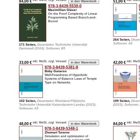
inkl. MwSt, zzgl. Versand
inkl. MwS
84,00 €
51,00 €
978-3-8439-5530-0
Maximillian Gläser
On the Proof Complexity of Linear
Programming Based Branch-and-
Bound
264 Seiten,
Disse
Softcover, A5
171 Seiten,
Dissertation Technische Universität
Darmstadt (2024), Softcover, B5
inkl. MwSt, zzgl. Versand
inkl. MwS
33,00 €
42,00 €
978-3-8439-5381-8
Boby Gunarso
Well-Posedness of Hyperbolic
Systems of Balance Laws of Temple
Type on Networks
102 Seiten,
Dissertation Rheinland-Pfälzische
199 Seiten,
Disser
Technische Universität Kaiserslautern-Landau (2023),
(2023), Softcover,
Softcover, A5
inkl. MwSt, zzgl. Versand
inkl. MwS
48,00 €
84,00 €
978-3-8439-5348-1
Zhomart Turarov
Simulation and optimization of
interacting particle systems with