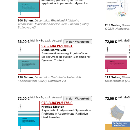
application in pedestrian dynamics
106 Seiten,
Dissertation Rheinland-Pfälzische
Technische Universität Kaiserslautern-Landau (2023),
237 Seiten,
Disser
Softcover, A5
(2023), Hardcover
inkl. MwSt, zzgl. Versand
inkl. MwS
36,00 €
72,00 €
978-3-8439-5306-1
Diana Manvelyan
Structure-Preserving Physics-Based
Model Order Reduction Schemes for
Dynamic Contact
138 Seiten,
Dissertation Technische Universität
173 Seiten,
Disser
Kaiserslautern (2023), Softcover, A5
Kaiserslautern (20
inkl. MwSt, zzgl. Versand
inkl. MwS
72,00 €
72,00 €
978-3-8439-5176-0
Nicolas Dietrich
Asymptotic Analysis and Optimization
Problems in Approximate Radiative
Heat Transfer