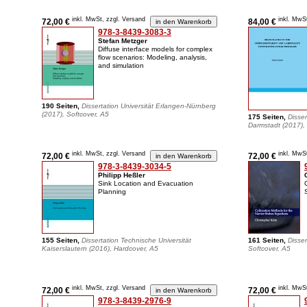
inkl. MwSt, zzgl. Versand
inkl. MwS
72,00 €
84,00 €
978-3-8439-3083-3
Stefan Metzger
Diffuse interface models for complex
flow scenarios: Modeling, analysis,
and simulation
190 Seiten,
Dissertation Universität Erlangen-Nürnberg
(2017), Softcover, A5
175 Seiten,
Disser
Darmstadt (2017), 
inkl. MwSt, zzgl. Versand
inkl. MwS
72,00 €
72,00 €
978-3-8439-3034-5
Philipp Heßler
Sink Location and Evacuation
Planning
155 Seiten,
Dissertation Technische Universität
161 Seiten,
Disser
Kaiserslautern (2016), Hardcover, A5
Softcover, A5
inkl. MwSt, zzgl. Versand
inkl. MwS
72,00 €
72,00 €
978-3-8439-2976-9