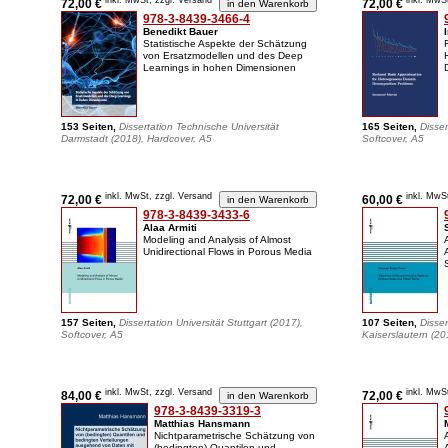
inkl. MwSt, zzgl. Versand
inkl. MwS
72,00 €
72,00 €
978-3-8439-3466-4
Benedikt Bauer
Statistische Aspekte der Schätzung
von Ersatzmodellen und des Deep
Learnings in hohen Dimensionen
153 Seiten,
Dissertation Technische Universität
165 Seiten,
Disser
Darmstadt (2018), Hardcover, A5
Softcover, A5
inkl. MwSt, zzgl. Versand
inkl. MwS
72,00 €
60,00 €
978-3-8439-3433-6
Alaa Armiti
Modeling and Analysis of Almost
Unidirectional Flows in Porous Media
157 Seiten,
Dissertation Universität Stuttgart (2017),
107 Seiten,
Disser
Softcover, A5
Kaiserslautern (20
inkl. MwSt, zzgl. Versand
inkl. MwS
84,00 €
72,00 €
978-3-8439-3319-3
Matthias Hansmann
Nichtparametrische Schätzung von
(bedingten) Quantilen und