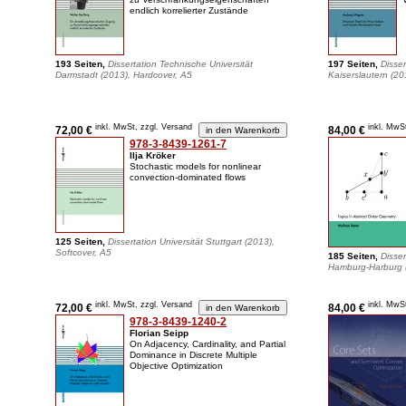
endlich korrelierter Zustände
193 Seiten,
Dissertation Technische Universität
197 Seiten,
Disser
Darmstadt (2013), Hardcover, A5
Kaiserslautern (20
inkl. MwSt, zzgl. Versand
inkl. MwS
72,00 €
84,00 €
978-3-8439-1261-7
Ilja Kröker
Stochastic models for nonlinear
convection-dominated flows
125 Seiten,
Dissertation Universität Stuttgart (2013),
Softcover, A5
185 Seiten,
Disser
Hamburg-Harburg (
inkl. MwSt, zzgl. Versand
inkl. MwS
72,00 €
84,00 €
978-3-8439-1240-2
Florian Seipp
On Adjacency, Cardinality, and Partial
Dominance in Discrete Multiple
Objective Optimization