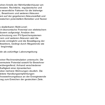
ohen Anteils der Mehrfamilienhäuser am
ressiert. Rechtliche, regulatorische und
 wesentliche Faktoren für die bisherige
t, Bewohnern und weiteren Akteuren
erem auf der gegebenen Akteursvielfalt und
zwischen potentiellem Betreiber und Nutzer
skalierbaren Multi-Level-
h-ökonomische Potential von elektrischem
äusern aufgezeigt. Ansätze des
rfachnutzung von PV-Speichersystemen
ern und weiteren Akteuren wird die
ewende ermöglicht und die Bewältigung der
ltssektors, bedingt durch Megatrends wie
d begünstigt.
ude als zukünftige Laborumgebung
einer Rechnersimulation untersucht. Die
vermutete Potential sowohl für Bewohner
eübergreifend. Anhand verschiedener
lhaftigkeit einer dynamischen
 über mehrere Wohnungen deutlich. Die
leitete Handlungsempfehlungen
eschosswohnungsbaus an der Energiewende
itrag zum Erreichen der gesteckten Ziele.