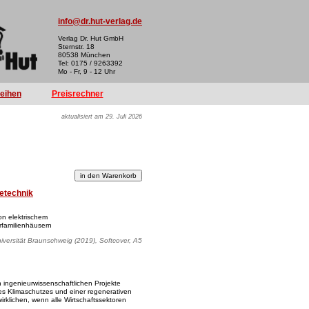
info@dr.hut-verlag.de
Verlag Dr. Hut GmbH
Sternstr. 18
80538 München
Tel: 0175 / 9263392
Mo - Fr, 9 - 12 Uhr
reihen
Preisrechner
aktualisiert am 29. Juli 2026
etechnik
n elektrischem
familienhäusern
iversität Braunschweig (2019), Softcover, A5
 ingenieurwissenschaftlichen Projekte
 des Klimaschutzes und einer regenerativen
irklichen, wenn alle Wirtschaftssektoren