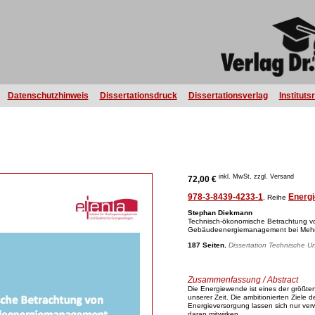
Datenschutzhinweis
Dissertationsdruck
Dissertationsverlag
Instituts
inkl. MwSt, zzgl. Versand
72,00 €
978-3-8439-4233-1
Energi
, Reihe
Stephan Diekmann
Technisch-ökonomische Betrachtung vo
Gebäudeenergiemanagement bei Mehr
187 Seiten
,
Dissertation Technische Un
Zusammenfassung / Abstract
Die Energiewende ist eines der größten
unserer Zeit. Die ambitionierten Ziele
Energieversorgung lassen sich nur verw
daran mitwirken.