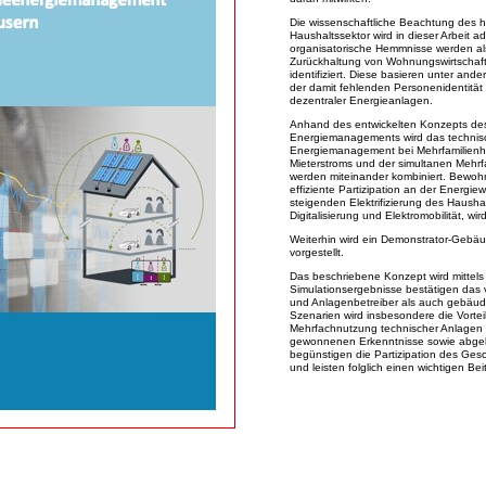
Die wissenschaftliche Beachtung des h
Haushaltssektor wird in dieser Arbeit ad
organisatorische Hemmnisse werden als
Zurückhaltung von Wohnungswirtschaf
identifiziert. Diese basieren unter and
der damit fehlenden Personenidentität 
dezentraler Energieanlagen.
Anhand des entwickelten Konzepts des 
Energiemanagements wird das technisc
Energiemanagement bei Mehrfamilienh
Mieterstroms und der simultanen Meh
werden miteinander kombiniert. Bewohn
effiziente Partizipation an der Energi
steigenden Elektrifizierung des Hausha
Digitalisierung und Elektromobilität, wir
Weiterhin wird ein Demonstrator-Gebä
vorgestellt.
Das beschriebene Konzept wird mittels 
Simulationsergebnisse bestätigen das 
und Anlagenbetreiber als auch gebäud
Szenarien wird insbesondere die Vortei
Mehrfachnutzung technischer Anlagen
gewonnenen Erkenntnisse sowie abge
begünstigen die Partizipation des G
und leisten folglich einen wichtigen Be