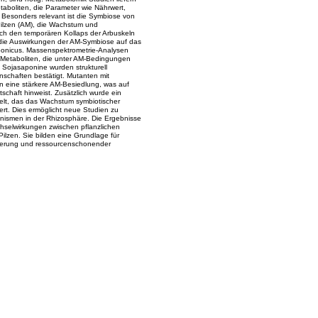
taboliten, die Parameter wie Nährwert,
 Besonders relevant ist die Symbiose von
Pilzen (AM), die Wachstum und
ch den temporären Kollaps der Arbuskeln
t die Auswirkungen der AM-Symbiose auf das
ponicus. Massenspektrometrie-Analysen
r-Metaboliten, die unter AM-Bedingungen
en Sojasaponine wurden strukturell
enschaften bestätigt. Mutanten mit
n eine stärkere AM-Besiedlung, was auf
schaft hinweist. Zusätzlich wurde ein
elt, das das Wachstum symbiotischer
dert. Dies ermöglicht neue Studien zu
anismen in der Rhizosphäre. Die Ergebnisse
chselwirkungen zwischen pflanzlichen
ilzen. Sie bilden eine Grundlage für
igerung und ressourcenschonender