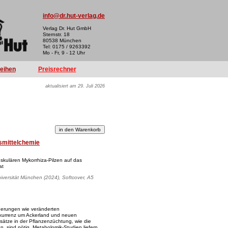
info@dr.hut-verlag.de
Verlag Dr. Hut GmbH
Sternstr. 18
80538 München
Tel: 0175 / 9263392
Mo - Fr, 9 - 12 Uhr
reihen
Preisrechner
aktualisiert am 29. Juli 2026
smittelchemie
skulären Mykorrhiza-Pilzen auf das
at
iversität München (2024), Softcover, A5
rderungen wie veränderten
urrenz um Ackerland und neuen
sätze in der Pflanzenzüchtung, wie die
n, sind nötig. Metabolomik-Studien liefern