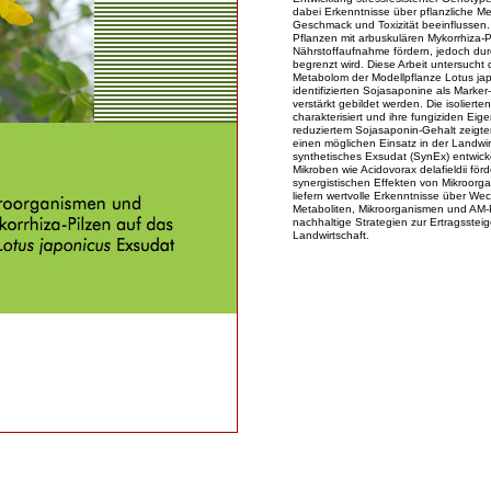
dabei Erkenntnisse über pflanzliche Me
Geschmack und Toxizität beeinflussen.
Pflanzen mit arbuskulären Mykorrhiza-
Nährstoffaufnahme fördern, jedoch dur
begrenzt wird. Diese Arbeit untersuch
Metabolom der Modellpflanze Lotus ja
identifizierten Sojasaponine als Marke
verstärkt gebildet werden. Die isoliert
charakterisiert und ihre fungiziden Eig
reduziertem Sojasaponin-Gehalt zeigte
einen möglichen Einsatz in der Landwirt
synthetisches Exsudat (SynEx) entwick
Mikroben wie Acidovorax delafieldii för
synergistischen Effekten von Mikroorg
liefern wertvolle Erkenntnisse über We
Metaboliten, Mikroorganismen und AM-P
nachhaltige Strategien zur Ertragsste
Landwirtschaft.