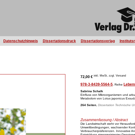
Datenschutzhinweis
Dissertationsdruck
Dissertationsverlag
Instituts
inkl. MwSt, zzgl. Versand
72,00 €
978-3-8439-5564-5
Leben
, Reihe
Sabrina Schalk
Einfluss von Mikroorganismen und arbu
Metabolom von Lotus japonicus Exsud
264 Seiten
,
Dissertation Technische Un
Zusammenfassung / Abstract
Die Landwirtschaft steht vor Herausfo
Umweltbedingungen, wachsender Konk
Verbraucherpräferenzen. Innovative An
Entwicklung stressresistenter Genotype