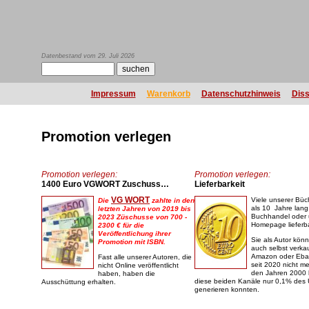
Datenbestand vom 29. Juli 2026
Impressum
Warenkorb
Datenschutzhinweis
Diss
Promotion verlegen
Promotion verlegen:
Promotion verlegen:
1400 Euro VGWORT Zuschuss…
Lieferbarkeit
VG WORT
Viele unserer Büc
Die
zahlte in den
als 10 Jahre lang
letzten Jahren von 2019 bis
Buchhandel oder 
2023 Züschusse von 700 -
Homepage lieferba
2300 € für die
Veröffentlichung ihrer
Sie als Autor kön
Promotion mit ISBN.
auch selbst verkau
Amazon oder Ebay.
Fast alle unserer Autoren, die
seit 2020 nicht meh
nicht Online veröffentlicht
den Jahren 2000 
haben, haben die
diese beiden Kanäle nur 0,1% des
Ausschüttung erhalten.
generieren konnten.