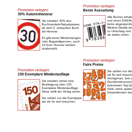
Promotion verlegen:
Promotion velegen:
Beste Aussattung
30% Autorenhonorar
Alle Bücher erhal
und einen EAN-Ba
Sie erhalten 30% des
keine abgespeckt
Buchhandels-Rabattpreises
Weitere Details d
ab dem 5. verkauften Buch
zu Umschlag und 
als Honorar.
sie weiter unten.
Es gibt keine Mindermengen
oder Bagatellgrenzen, auch
10 Euro Honorar werden
ausbezahlt.
Promotion verlegen:
Faire Preise
Promotion verlegen:
Sie zahlen nur di
150 Exemplare Mindestauflage
sie für sich brauc
stückgenau, kein 
Sie erhalten immer eine
Druckkostenzusch
Bestätigung über 150
bekommen Top-Qua
Exemplare Mindestauflage.
Geld, siehe späte
Diese stellt der Verlag sicher.
Gesamtkosten be
Sie zahlen nur die Exemplare
die sie für sich brauchen.