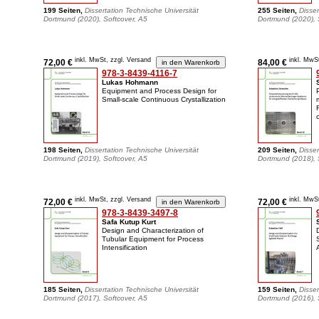
199 Seiten,
Dissertation Technische Universität
255 Seiten,
Disser
Dortmund (2020), Softcover, A5
Dortmund (2020), 
inkl. MwSt, zzgl. Versand
inkl. MwS
72,00 €
84,00 €
978-3-8439-4116-7
Lukas Hohmann
Equipment and Process Design for
Small-scale Continuous Crystallization
198 Seiten,
Dissertation Technische Universität
209 Seiten,
Disser
Dortmund (2019), Softcover, A5
Dortmund (2018), 
inkl. MwSt, zzgl. Versand
inkl. MwS
72,00 €
72,00 €
978-3-8439-3497-8
Safa Kutup Kurt
Design and Characterization of
Tubular Equipment for Process
Intensification
185 Seiten,
Dissertation Technische Universität
159 Seiten,
Disser
Dortmund (2017), Softcover, A5
Dortmund (2016), 