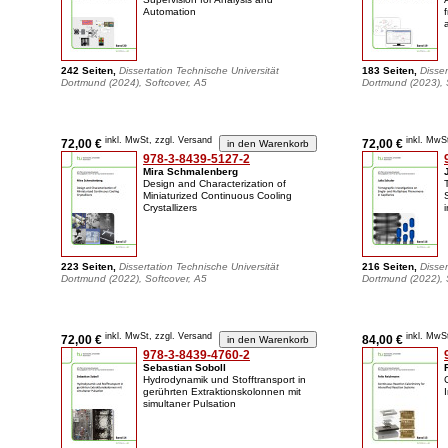
Automation
242 Seiten,
Dissertation Technische Universität
183 Seiten,
Disser
Dortmund (2024), Softcover, A5
Dortmund (2023), 
inkl. MwSt, zzgl. Versand
inkl. MwS
72,00 €
72,00 €
978-3-8439-5127-2
Mira Schmalenberg
Design and Characterization of
Miniaturized Continuous Cooling
Crystallizers
223 Seiten,
Dissertation Technische Universität
216 Seiten,
Disser
Dortmund (2022), Softcover, A5
Dortmund (2022), 
inkl. MwSt, zzgl. Versand
inkl. MwS
72,00 €
84,00 €
978-3-8439-4760-2
Sebastian Soboll
Hydrodynamik und Stofftransport in
gerührten Extraktionskolonnen mit
simultaner Pulsation