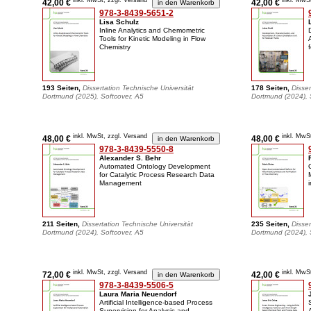
inkl. MwSt, zzgl. Versand
inkl. MwS
42,00 €
42,00 €
978-3-8439-5651-2
Lisa Schulz
Inline Analytics and Chemometric
Tools for Kinetic Modeling in Flow
Chemistry
193 Seiten,
Dissertation Technische Universität
178 Seiten,
Disser
Dortmund (2025), Softcover, A5
Dortmund (2024), 
inkl. MwSt, zzgl. Versand
inkl. MwS
48,00 €
48,00 €
978-3-8439-5550-8
Alexander S. Behr
Automated Ontology Development
for Catalytic Process Research Data
Management
211 Seiten,
Dissertation Technische Universität
235 Seiten,
Disser
Dortmund (2024), Softcover, A5
Dortmund (2024), 
inkl. MwSt, zzgl. Versand
inkl. MwS
72,00 €
42,00 €
978-3-8439-5506-5
Laura Maria Neuendorf
Artificial Intelligence-based Process
Supervision for Analysis and