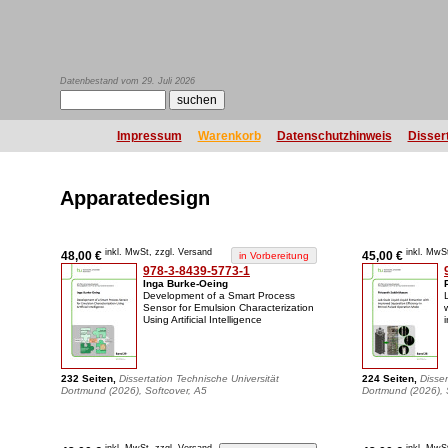
Datenbestand vom 29. Juli 2026
Impressum
Warenkorb
Datenschutzhinweis
Disser
Apparatedesign
inkl. MwSt, zzgl. Versand
inkl. MwS
48,00 €
45,00 €
978-3-8439-5773-1
Inga Burke-Oeing
Development of a Smart Process
Sensor for Emulsion Characterization
Using Artificial Intelligence
232 Seiten,
Dissertation Technische Universität
224 Seiten,
Disser
Dortmund (2026), Softcover, A5
Dortmund (2026), 