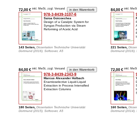
inkl. MwSt, zzgl. Versand
inkl. MwS
72,00 €
84,00 €
978-3-8439-3107-6
Saioa Goicoechea
Design of a Catalytic System for
Syngas Production via Steam
Reforming of Acetic Acid
143 Seiten,
Dissertation Technische Universität
221 Seiten,
Disser
Dortmund (2016), Softcover, A5
Dortmund (2016), 
inkl. MwSt, zzgl. Versand
inkl. MwS
84,00 €
72,00 €
978-3-8439-2343-9
Marcus Alexander Holbach
Enantioselective Liquid-Liquid
Extraction in Process Intensified
Extraction Columns
180 Seiten,
Dissertation Technische Universität
160 Seiten,
Disser
Dortmund (2015), Softcover, A5
Dortmund (2014), 