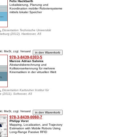
Felix Hackbarth
Lokalisierung, Planung und
Koordination mobiler Robotersysteme
mittels lokaler Speicher
n,
Dissertation Technische Universität
rburg (2012), Hardcover, A5
nkl. MwSt, zzgl. Versand
978-3-8439-0303-5
Marcos Adrian Salonia
Abstandsberechnung und
Kollisionserkennung für mehrere
Kinematiken in der virtuellen Welt
n,
Dissertation Karlsruher Institut für
e (2011), Softcover, A5
nkl. MwSt, zzgl. Versand
978-3-8439-0060-7
Philipp Vorst
Mapping, Localization, and Trajectory
Estimation with Mobile Robots Using
Long-Range Passive RFID