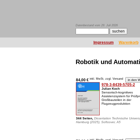
Datenbestand vom 29. Juli 2026
Impressum
Warenkorb
Robotik und Automat
inkl. MwSt, zzgl. Versand
84,00 €
978-3-8439-5705-2
Julian Koch
Sensorisch-kognitives
Assistenzsystem für Prüfp
Großbauteilen in der
Flugzeugproduktion
344 Seiten,
Dissertation Technische Universi
Hamburg (2025), Softcover, A5