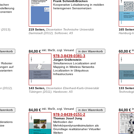
Frank Schmidt-Brücken
nischen
Kooperative Lokalisierung in mobilen
odellierung
heterogenen Sensornetzen
ponenten
t (2013),
219 Seiten,
Dissertation Technische Universität
165 Seite
Darmstadt (2012), Softcover, A5
Hamburg-Ha
inkl. MwSt, zzgl. Versand
i
84,00 €
60,00 €
978-3-8439-0381-3
Jürgen Gräfenstein
r Roboter
Simultaneous Localization and
bungen auf
Mapping in Wireless Networks
varianten
Localization in Ubiquitous
Infrastructures
er (2012),
143 Seiten,
Dissertation Eberhard-Karls-Universität
133 Seite
Tübingen (2011), Hardcover, A5
Technologi
inkl. MwSt, zzgl. Versand
i
84,00 €
84,00 €
978-3-8439-0151-2
Thomas Josef Jung
derations
Methoden der
sive
Mehrkörperdynamiksimulation als
Grundlage realitätsnaher Virtueller
Welten