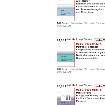
Axel Reuter
Definition eines mechatro
Informationsmodells zur M
von Automatisierungskom
und Maschinen
169 Seiten,
Dissertation Universität Stuttgar
Softcover, A5
inkl. MwSt, zzgl. Versand
84,00 €
978-3-8439-0482-7
Matthias Hentschel
Langzeitnavigation mobile
in teilstrukturierten Umge
Basis eines raum- und zeit
Umgebungsmodells
209 Seiten,
Dissertation Universität Hannov
Softcover, A5
inkl. MwSt, zzgl. Versand
60,00 €
978-3-8439-0154-3
Daniela Förg
Energy and Stability Consi
for Biped Robots with Pas
Elements