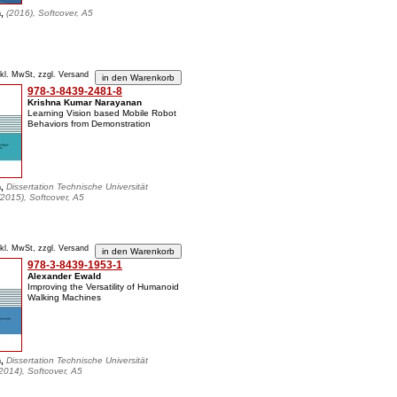
n,
(2016), Softcover, A5
nkl. MwSt, zzgl. Versand
978-3-8439-2481-8
Krishna Kumar Narayanan
Learning Vision based Mobile Robot
Behaviors from Demonstration
n,
Dissertation Technische Universität
2015), Softcover, A5
nkl. MwSt, zzgl. Versand
978-3-8439-1953-1
Alexander Ewald
Improving the Versatility of Humanoid
Walking Machines
n,
Dissertation Technische Universität
014), Softcover, A5