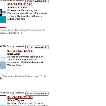
nkl. MwSt, zzgl. Versand
978-3-8439-5108-1
Sebastian Lindner
Konzeption, Gestaltung und
Evaluation eines Human-Autonomy-
Teaming-Systems für militärische
Luftoperationen
n,
Dissertation Universität der Bundeswehr
022), Hardcover, A5
nkl. MwSt, zzgl. Versand
978-3-8439-4296-6
Björn Zeise
Methoden zur Verbesserung der
Temperaturinterpretation in
fusionierten 3D-Tiefendaten und
Wärmebildern
n,
Dissertation Universität Hannover (2019),
 A5
nkl. MwSt, zzgl. Versand
978-3-8439-3559-3
Achim Wagner
Modeling, Analysis, and Design of
Dependable Systems with Application