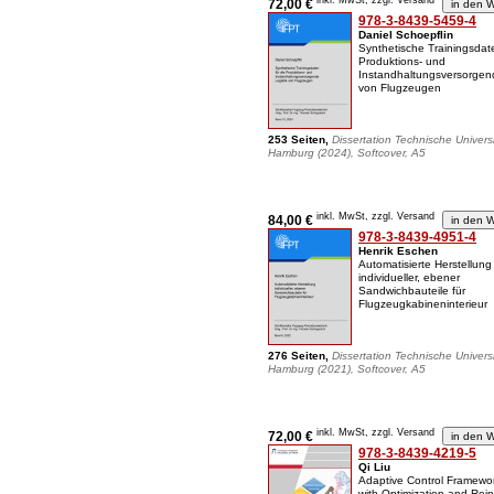
inkl. MwSt, zzgl. Versand
72,00 €
978-3-8439-5459-4
Daniel Schoepflin
Synthetische Trainingsdate
Produktions- und
Instandhaltungsversorgend
von Flugzeugen
253 Seiten,
Dissertation Technische Universi
Hamburg (2024), Softcover, A5
inkl. MwSt, zzgl. Versand
84,00 €
978-3-8439-4951-4
Henrik Eschen
Automatisierte Herstellung
individueller, ebener
Sandwichbauteile für
Flugzeugkabineninterieur
276 Seiten,
Dissertation Technische Universi
Hamburg (2021), Softcover, A5
inkl. MwSt, zzgl. Versand
72,00 €
978-3-8439-4219-5
Qi Liu
Adaptive Control Framewo
with Optimization and Rei