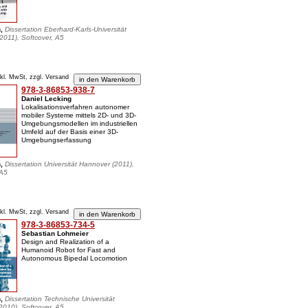
n,
Dissertation Eberhard-Karls-Universität
2011), Softcover, A5
nkl. MwSt, zzgl. Versand
978-3-86853-938-7
Daniel Lecking
Lokalisationsverfahren autonomer
mobiler Systeme mittels 2D- und 3D-
Umgebungsmodellen im industriellen
Umfeld auf der Basis einer 3D-
Umgebungserfassung
n,
Dissertation Universität Hannover (2011),
 A5
nkl. MwSt, zzgl. Versand
978-3-86853-734-5
Sebastian Lohmeier
Design and Realization of a
Humanoid Robot for Fast and
Autonomous Bipedal Locomotion
n,
Dissertation Technische Universität
010), Softcover, A5