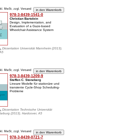
nkl. MwSt, zzgl. Versand
978-3-8439-1541-0
Christian Bartolein
Design, Implementation, and
Evaluation of a Gaze-based
Wheelchair Assistance System
n,
Dissertation Universität Mannheim (2013),
 A5
nkl. MwSt, zzgl. Versand
978-3-8439-1209-9
Steffen C. Steneberg
Lineare Modelle für stationäre und
transiente Cycle-Shop Scheduling-
Probleme
n,
Dissertation Technische Universität
rburg (2013), Hardcover, A5
nkl. MwSt, zzgl. Versand
978-3-8439-0721-7