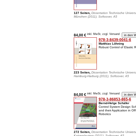
127 Seiten,
Dissertation Technische Universi
München (2011), Softcover, A5
inkl. MwSt, zzgl. Versand
84,00 €
978-3-8439-0041-6
Matthias Löhning
Robust Control of Elastic 
223 Seiten,
Dissertation Technische Universi
Hamburg-Harburg (2011), Softcover, A5
inkl. MwSt, zzgl. Versand
84,00 €
978-3-86853-865-6
Bernd-Helge Schäfer
Control System Design S
and their Application in Of
Robotics
272 Seiten,
Dissertation Technische Universi
Kaiserslautern (2011), Softcover, A5