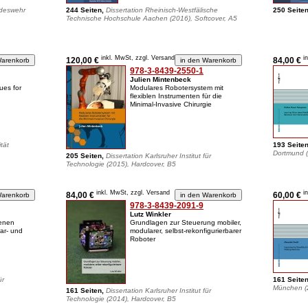
ndeswehr
244 Seiten,
Dissertation Rheinisch-Westfälische
250 Seite
Technische Hochschule Aachen (2016), Softcover, A5
inkl. MwSt, zzgl. Versand
i
120,00 €
84,00 €
978-3-8439-2550-1
Julien Mintenbeck
ues for
Modulares Robotersystem mit
flexiblen Instrumenten für die
Minimal-Invasive Chirurgie
tät
193 Seite
Dortmund (
205 Seiten,
Dissertation Karlsruher Institut für
Technologie (2015), Hardcover, B5
inkl. MwSt, zzgl. Versand
i
84,00 €
60,00 €
978-3-8439-2091-9
Lutz Winkler
genen
Grundlagen zur Steuerung mobiler,
ar- und
modularer, selbst-rekonfigurierbarer
Roboter
ür
161 Seite
München (2
161 Seiten,
Dissertation Karlsruher Institut für
Technologie (2014), Hardcover, B5