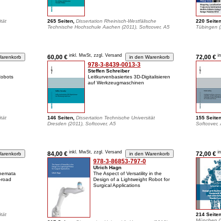
tät
265 Seiten,
Dissertation Rheinisch-Westfälische
220 Seite
Technische Hochschule Aachen (2011), Softcover, A5
Tübingen (
inkl. MwSt, zzgl. Versand
i
60,00 €
72,00 €
978-3-8439-0013-3
Steffen Schreiber
Robots
Leitkurvenbasiertes 3D-Digitalisieren
auf Werkzeugmaschinen
tät
146 Seiten,
Dissertation Technische Universität
155 Seite
Dresden (2011), Softcover, A5
Softcover,
inkl. MwSt, zzgl. Versand
i
84,00 €
72,00 €
978-3-86853-797-0
Ulrich Hagn
chemata
The Aspect of Versatility in the
f-road
Design of a Lightweight Robot for
Surgical Applications
tät
214 Seite
München (2