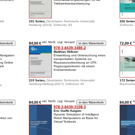
Triebwerksinstandsetzung
tät
231 Seiten,
Dissertation Technische Universität
326 Seite
Hamburg (2019), Softcover, A5
Softcover,
inkl. MwSt, zzgl. Versand
i
84,00 €
72,00 €
978-3-8439-3486-2
Matthias Höfener
Navigation
Entwicklung und Untersuchung eines
us
transportablen Systems zur
ing Online
Reparaturvorbereitung an CFK-
els
Flugzeugstrukturen mit einem
Knickarmroboter
219 Seiten,
Dissertation Technische Universität
172 Seite
Hamburg-Harburg (2017), Softcover, A5
Braunschwe
ür
inkl. MwSt, zzgl. Versand
i
84,00 €
84,00 €
978-3-8439-3108-3
Eric Guiffo Kaigom
Dynamic Simulation of Intelligent
ektur von
Robot Manipulators as Basis for
Virtual Testbeds