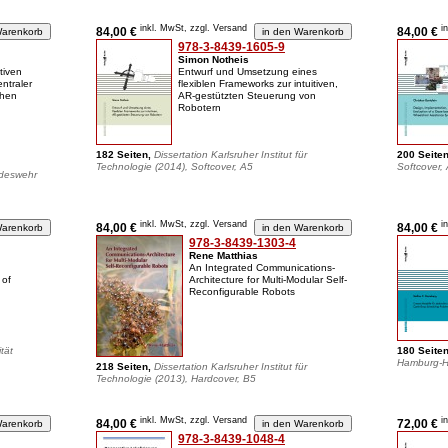
inkl. MwSt, zzgl. Versand
i
84,00 €
84,00 €
978-3-8439-1605-9
Simon Notheis
tiven
Entwurf und Umsetzung eines
entraler
flexiblen Frameworks zur intuitiven,
chen
AR-gestützten Steuerung von
Robotern
182 Seiten,
Dissertation Karlsruher Institut für
200 Seite
Technologie (2014), Softcover, A5
Softcover,
ndeswehr
inkl. MwSt, zzgl. Versand
i
84,00 €
84,00 €
978-3-8439-1303-4
Rene Matthias
An Integrated Communications-
 of
Architecture for Multi-Modular Self-
Reconfigurable Robots
tät
180 Seite
Hamburg-Ha
218 Seiten,
Dissertation Karlsruher Institut für
Technologie (2013), Hardcover, B5
inkl. MwSt, zzgl. Versand
i
84,00 €
72,00 €
978-3-8439-1048-4