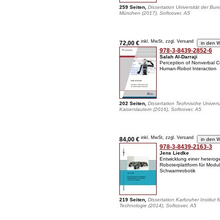
259 Seiten,
Dissertation Universität der Bu
München (2017), Softcover, A5
inkl. MwSt, zzgl. Versand
72,00 €
978-3-8439-2852-6
Salah Al-Darraji
Perception of Nonverbal C
Human-Robot Interaction
202 Seiten,
Dissertation Technische Universi
Kaiserslautern (2016), Softcover, A5
inkl. MwSt, zzgl. Versand
84,00 €
978-3-8439-2163-3
Jens Liedke
Entwicklung einer hetero
Roboterplattform für Modul
Schwarmrobotik
219 Seiten,
Dissertation Karlsruher Institut f
Technologie (2014), Softcover, A5