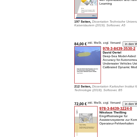
Learning
197 Seiten,
Dissertation Technische Universi
Kaiserslautern (2019), Softcover, A5
inkl. MwSt, zzgl. Versand
84,00 €
978-3-8439-3530-2
David Oertel
Deep-Sea Model-Aided 
Accuracy for Autonomo
Underwater Vehicles Us
Calibrated Dynamic Mod
212 Seiten,
Dissertation Karlsruher Institut f
Technologie (2018), Softcover, B5
inkl. MwSt, zzgl. Versand
72,00 €
978-3-8439-3224-0
Nikolaus Theißing
Eingriffsstrategie für
Assistenzsysteme zur Korr
Operateur-Fehlverhalten