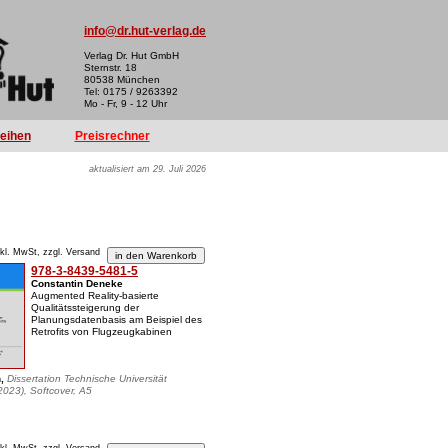
info@dr.hut-verlag.de
Verlag Dr. Hut GmbH
Sternstr. 18
80538 München
Tel: 0175 / 9263392
Mo - Fr, 9 - 12 Uhr
reihen
Preisrechner
aktualisiert am 29. Juli 2026
nkl. MwSt, zzgl. Versand
978-3-8439-5481-5
Constantin Deneke
Augmented Reality-basierte
Qualitätssteigerung der
Planungsdatenbasis am Beispiel des
Retrofits von Flugzeugkabinen
n,
Dissertation Technische Universität
023), Softcover, A5