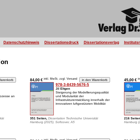
Datenschutzhinweis
Dissertationsdruck
Dissertationsverlag
Instituts
ion
inkl. MwSt, zzgl. Versand
i
84,00 €
45,00 €
978-3-8439-5676-5
Jil Eltgen
Steigerung der Modellierungsqualität
rozesse an
und Modularität der
Infrastrukturentwicklung innerhalb der
innovativen luftgestützten Mobilität
tät
351 Seiten,
Dissertation Technische Universität
216 Seite
Hamburg (2025), Softcover, A5
Hamburg (2