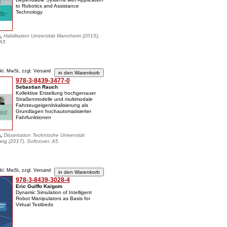
to Robotics and Assistance
Technology
n,
Habilitation Universität Mannheim (2015),
 A5
nkl. MwSt, zzgl. Versand
978-3-8439-3477-0
Sebastian Rauch
Kollektive Erstellung hochgenauer
Straßenmodelle und multimodale
Fahrzeugeigenlokalisierung als
Grundlagen hochautomatisierter
Fahrfunktionen
n,
Dissertation Technische Universität
ig (2017), Softcover, A5
nkl. MwSt, zzgl. Versand
978-3-8439-3028-4
Eric Guiffo Kaigom
Dynamic Simulation of Intelligent
Robot Manipulators as Basis for
Virtual Testbeds