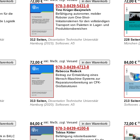
inkl. MwSt, zzgl. Versand
i
72,00 €
72,00 €
978-3-8439-5431-0
Tino Krüger-Basjmeleh
n für die
Befähigung autonomer, mobiler
Roboter zum One-Shot-
e Logistik
Imitationslernen für den vollständigen
Transport von Paletten in Lager- und
Produktionsbereichen
tät
312 Seiten,
Dissertation Technische Universität
228 Seite
Hamburg (2023), Softcover, A5
München (2
inkl. MwSt, zzgl. Versand
i
72,00 €
84,00 €
978-3-8439-4713-8
Rebecca Rodeck
Beitrag zur Entwicklung eines
Mensch-Maschine-Systems zur
Reparaturvorbereitung an CFK-
Großstrukturen
tät
313 Seiten,
Dissertation Technische Universität
213 Seite
Hamburg (2020), Softcover, A5
Softcover,
inkl. MwSt, zzgl. Versand
i
84,00 €
72,00 €
978-3-8439-4100-6
Tobias Kötter
rk in B4LC
Befähigung roboterbasierter
nforcement
Automatisierungslösungen für die