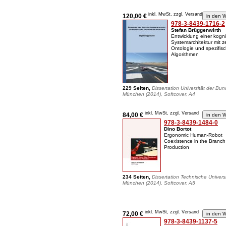
inkl. MwSt, zzgl. Versand
120,00 €
978-3-8439-1716-2
Stefan Brüggenwirth
Entwicklung einer kogni
Systemarchitektur mit z
Ontologie und spezifis
Algorithmen
229 Seiten,
Dissertation Universität der Bu
München (2014), Softcover, A4
inkl. MwSt, zzgl. Versand
84,00 €
978-3-8439-1484-0
Dino Bortot
Ergonomic Human-Robot
Coexistence in the Branch
Production
234 Seiten,
Dissertation Technische Universi
München (2014), Softcover, A5
inkl. MwSt, zzgl. Versand
72,00 €
978-3-8439-1137-5