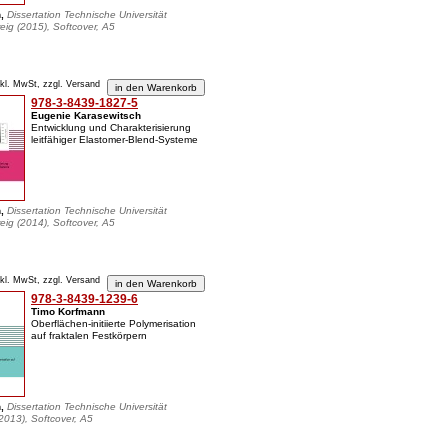
n,
Dissertation Technische Universität
ig (2015), Softcover, A5
nkl. MwSt, zzgl. Versand
978-3-8439-1827-5
Eugenie Karasewitsch
Entwicklung und Charakterisierung
leitfähiger Elastomer-Blend-Systeme
n,
Dissertation Technische Universität
ig (2014), Softcover, A5
nkl. MwSt, zzgl. Versand
978-3-8439-1239-6
Timo Korfmann
Oberflächen-initiierte Polymerisation
auf fraktalen Festkörpern
n,
Dissertation Technische Universität
013), Softcover, A5