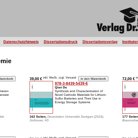
Datenschutzhinweis
Dissertationsdruck
Dissertationsverlag
Instituts
emie
inkl. MwSt, zzgl. Versand
i
39,00 €
72,00 €
978-3-8439-5439-6
Qian Du
ymeren
Synthesis and Characterization of
lantate
Novel Cathode Materials for Lithium-
Sulfur Batteries and Their Use in
Energy Storage Systems
tät
162 Seiten,
Dissertation Universität Stuttgart (2024),
177 Seite
Softcover, A5
Braunschwe