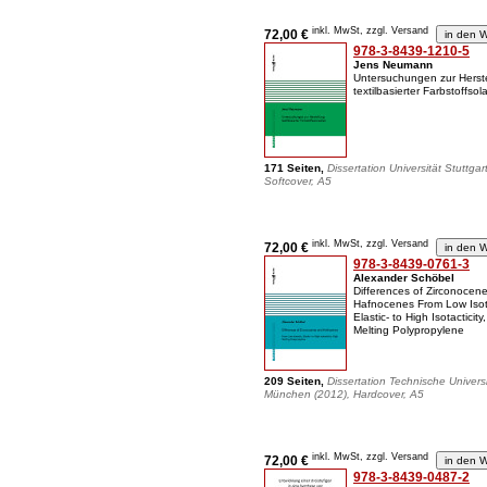
inkl. MwSt, zzgl. Versand
72,00 €
978-3-8439-1210-5
Jens Neumann
Untersuchungen zur Herst
textilbasierter Farbstoffsol
171 Seiten,
Dissertation Universität Stuttgar
Softcover, A5
inkl. MwSt, zzgl. Versand
72,00 €
978-3-8439-0761-3
Alexander Schöbel
Differences of Zirconocen
Hafnocenes From Low Isot
Elastic- to High Isotacticity
Melting Polypropylene
209 Seiten,
Dissertation Technische Universi
München (2012), Hardcover, A5
inkl. MwSt, zzgl. Versand
72,00 €
978-3-8439-0487-2