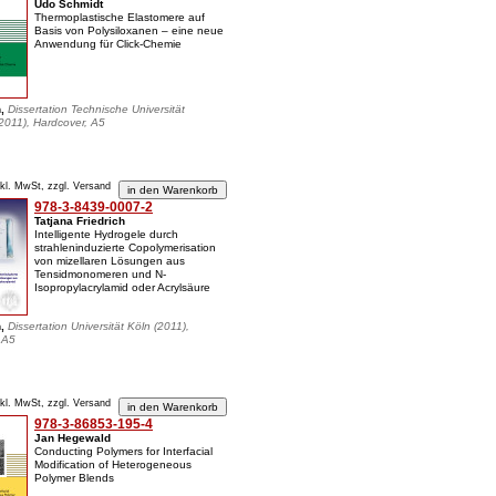
Udo Schmidt
Thermoplastische Elastomere auf
Basis von Polysiloxanen – eine neue
Anwendung für Click-Chemie
n,
Dissertation Technische Universität
011), Hardcover, A5
nkl. MwSt, zzgl. Versand
978-3-8439-0007-2
Tatjana Friedrich
Intelligente Hydrogele durch
strahleninduzierte Copolymerisation
von mizellaren Lösungen aus
Tensidmonomeren und N-
Isopropylacrylamid oder Acrylsäure
n,
Dissertation Universität Köln (2011),
 A5
nkl. MwSt, zzgl. Versand
978-3-86853-195-4
Jan Hegewald
Conducting Polymers for Interfacial
Modification of Heterogeneous
Polymer Blends