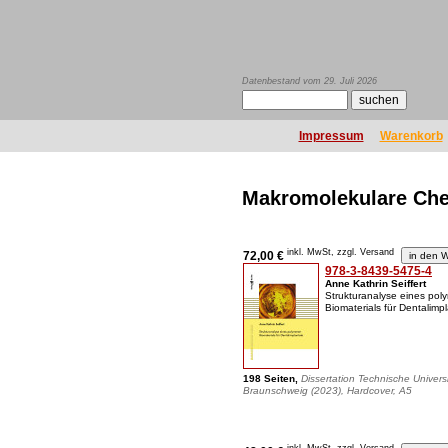
Datenbestand vom 29. Juli 2026
Impressum
Warenkorb
Makromolekulare Ch
inkl. MwSt, zzgl. Versand
72,00 €
978-3-8439-5475-4
Anne Kathrin Seiffert
Strukturanalyse eines pol
Biomaterials für Dentalimp
198 Seiten,
Dissertation Technische Universi
Braunschweig (2023), Hardcover, A5