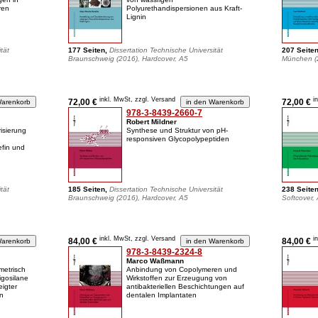
ren
Polyurethandispersionen aus Kraft-
Lignin
tät
177 Seiten,
Dissertation Technische Universität
207 Seite
Braunschweig (2016), Hardcover, A5
München (2
inkl. MwSt, zzgl. Versand
i
72,00 €
72,00 €
978-3-8439-2660-7
Robert Mildner
isierung
Synthese und Struktur von pH-
responsiven Glycopolypeptiden
efin und
tät
185 Seiten,
Dissertation Technische Universität
238 Seite
Braunschweig (2016), Hardcover, A5
Softcover,
inkl. MwSt, zzgl. Versand
i
84,00 €
84,00 €
978-3-8439-2324-8
Marco Waßmann
metrisch
Anbindung von Copolymeren und
ligosilane
Wirkstoffen zur Erzeugung von
eigter
antibakteriellen Beschichtungen auf
en
dentalen Implantaten