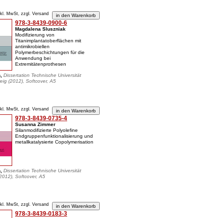
nkl. MwSt, zzgl. Versand
978-3-8439-0900-6
Magdalena Sluszniak
Modifizierung von
Titanimplantatoberflächen mit
antimikrobiellen
Polymerbeschichtungen für die
Anwendung bei
Extremitätenprothesen
n,
Dissertation Technische Universität
ig (2012), Softcover, A5
nkl. MwSt, zzgl. Versand
978-3-8439-0735-4
Susanna Zimmer
Silanmodifizierte Polyolefine
Endgruppenfunktionalisierung und
metallkatalysierte Copolymerisation
n,
Dissertation Technische Universität
012), Softcover, A5
nkl. MwSt, zzgl. Versand
978-3-8439-0183-3