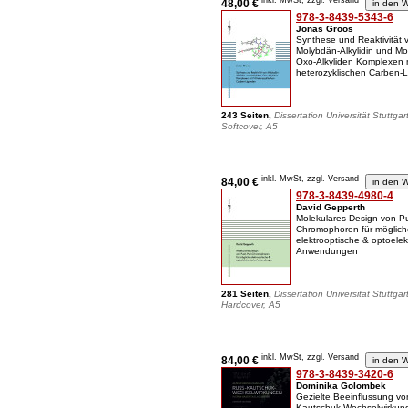
inkl. MwSt, zzgl. Versand
48,00 €
978-3-8439-5343-6
Jonas Groos
Synthese und Reaktivität 
Molybdän-Alkylidin und Mo
Oxo-Alkyliden Komplexen m
heterozyklischen Carben-
243 Seiten,
Dissertation Universität Stuttgar
Softcover, A5
inkl. MwSt, zzgl. Versand
84,00 €
978-3-8439-4980-4
David Gepperth
Molekulares Design von Pu
Chromophoren für möglich
elektrooptische & optoelek
Anwendungen
281 Seiten,
Dissertation Universität Stuttgar
Hardcover, A5
inkl. MwSt, zzgl. Versand
84,00 €
978-3-8439-3420-6
Dominika Golombek
Gezielte Beeinflussung vo
Kautschuk-Wechselwirkun