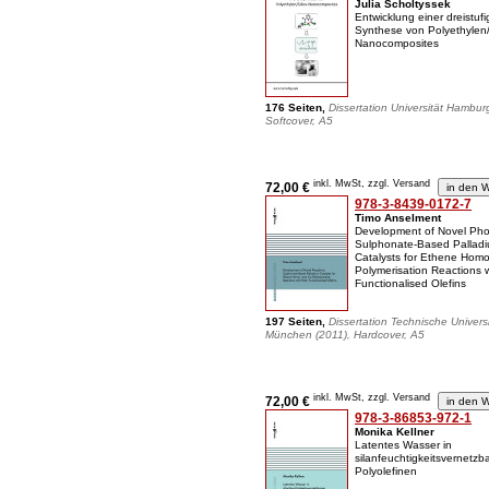
Julia Scholtyssek
Entwicklung einer dreistufi
Synthese von Polyethylen/S
Nanocomposites
176 Seiten,
Dissertation Universität Hambur
Softcover, A5
inkl. MwSt, zzgl. Versand
72,00 €
978-3-8439-0172-7
Timo Anselment
Development of Novel Ph
Sulphonate-Based Pallad
Catalysts for Ethene Homo
Polymerisation Reactions w
Functionalised Olefins
197 Seiten,
Dissertation Technische Universi
München (2011), Hardcover, A5
inkl. MwSt, zzgl. Versand
72,00 €
978-3-86853-972-1
Monika Kellner
Latentes Wasser in
silanfeuchtigkeitsvernetzb
Polyolefinen