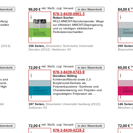
inkl. MwSt, zzgl. Versand
i
96,00 €
84,00 €
978-3-8439-0901-3
Robert Socher
ellung
PA12-MWCNT-Nanokomposite: Wege
arzellen
zur effektiven MWCNT-Dispergierung
und zu niedrigen elektrischen
Perkolationsschwellen
t (2013),
156 Seiten,
Dissertation Technische Universität
200 Seite
Dresden (2012), Hardcover, A5
Braunschwe
inkl. MwSt, zzgl. Versand
i
72,00 €
60,00 €
978-3-8439-0743-9
Dorothee Hölting
es and
Kohlenstoffdioxid sowie 2,3-
actic,
Butylenoxid-Derivate als
, High
Polymerbausteine -Synthese und
Charakterisierung von Polyolen und
ungesättigten Polyestern als …
tät
187 Seiten,
Dissertation Universität Hamburg (2012),
146 Seite
Softcover, A5
München (2
inkl. MwSt, zzgl. Versand
i
72,00 €
72,00 €
978-3-8439-0218-2