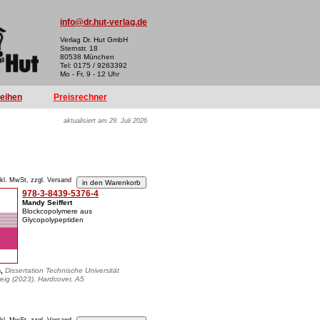
info@dr.hut-verlag.de
Verlag Dr. Hut GmbH
Sternstr. 18
80538 München
Tel: 0175 / 9263392
Mo - Fr, 9 - 12 Uhr
reihen
Preisrechner
aktualisiert am 29. Juli 2026
nkl. MwSt, zzgl. Versand
978-3-8439-5376-4
Mandy Seiffert
Blockcopolymere aus
Glycopolypeptiden
n,
Dissertation Technische Universität
ig (2023), Hardcover, A5