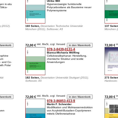
Ulrike Will
gen in-situ
Hyperverzweigte funktionelle
ilica-
Polycarbosilane als Bausteine neuer
Polymersysteme
g (2012),
160 Seiten,
Dissertation Technische Universität
137 Seite
München (2011), Softcover, A5
München (2
inkl. MwSt, zzgl. Versand
i
72,00 €
72,00 €
978-3-8439-0131-4
Bianca-Michaela Wölfling
osphine
Celluloseallophanat: Herstellung,
ium
chemische Struktur und textile
- and Co-
Anwendungen
ith Polar
tät
182 Seiten,
Dissertation Universität Stuttgart (2011),
273 Seite
Softcover, A5
Hardcover,
inkl. MwSt, zzgl. Versand
i
72,00 €
72,00 €
978-3-86853-413-9
Martin F. Schneider
Modifikation und Molmassenreduktion
aren
von Acrylnitril-Butadien-Copolymeren
mittels Olefinmetathese