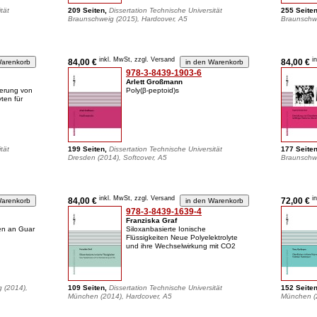
tät
209 Seiten,
Dissertation Technische Universität
255 Seite
Braunschweig (2015), Hardcover, A5
Braunschwe
inkl. MwSt, zzgl. Versand
i
84,00 €
84,00 €
978-3-8439-1903-6
Arlett Großmann
ierung von
Poly(β-peptoid)s
yten für
tät
199 Seiten,
Dissertation Technische Universität
177 Seite
Dresden (2014), Softcover, A5
Braunschwe
inkl. MwSt, zzgl. Versand
i
84,00 €
72,00 €
978-3-8439-1639-4
Franziska Graf
en an Guar
Siloxanbasierte Ionische
Flüssigkeiten Neue Polyelektrolyte
und ihre Wechselwirkung mit CO2
g (2014),
109 Seiten,
Dissertation Technische Universität
152 Seite
München (2014), Hardcover, A5
München (2