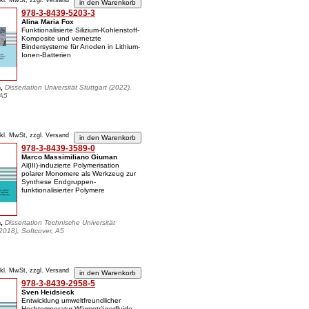
nkl. MwSt, zzgl. Versand
978-3-8439-5203-3
Alina Maria Fox
Funktionalisierte Silizium-Kohlenstoff-
Komposite und vernetzte
Bindersysteme für Anoden in Lithium-
Ionen-Batterien
n,
Dissertation Universität Stuttgart (2022),
 A5
nkl. MwSt, zzgl. Versand
978-3-8439-3589-0
Marco Massimiliano Giuman
Al(III)-induzierte Polymerisation
polarer Monomere als Werkzeug zur
Synthese Endgruppen-
funktionalisierter Polymere
n,
Dissertation Technische Universität
018), Softcover, A5
nkl. MwSt, zzgl. Versand
978-3-8439-2958-5
Sven Heidsieck
Entwicklung umweltfreundlicher
Hochtemperatur-Wärmeträgerfluide