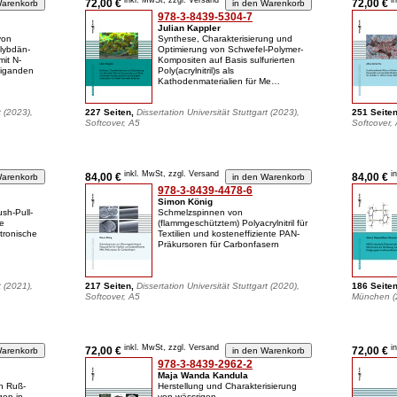
inkl. MwSt, zzgl. Versand
i
72,00 €
72,00 €
978-3-8439-5304-7
Julian Kappler
von
Synthese, Charakterisierung und
lybdän-
Optimierung von Schwefel-Polymer-
it N-
Kompositen auf Basis sulfurierten
Liganden
Poly(acrylnitril)s als
Kathodenmaterialien für Me…
t (2023),
227 Seiten,
Dissertation Universität Stuttgart (2023),
251 Seite
Softcover, A5
Softcover,
inkl. MwSt, zzgl. Versand
i
84,00 €
84,00 €
978-3-8439-4478-6
Simon König
sh-Pull-
Schmelzspinnen von
e
(flammgeschütztem) Polyacrylnitril für
tronische
Textilien und kosteneffiziente PAN-
Präkursoren für Carbonfasern
t (2021),
217 Seiten,
Dissertation Universität Stuttgart (2020),
186 Seite
Softcover, A5
München (2
inkl. MwSt, zzgl. Versand
i
72,00 €
72,00 €
978-3-8439-2962-2
Maja Wanda Kandula
n Ruß-
Herstellung und Charakterisierung
gen in
von wässrigen