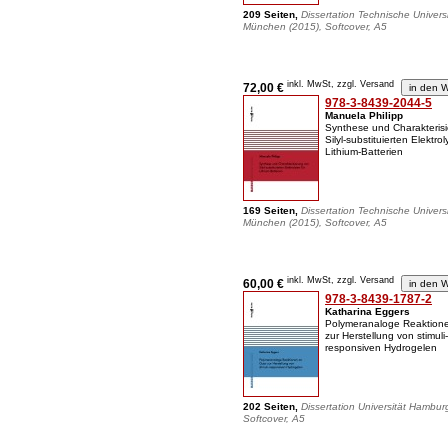
209 Seiten,
Dissertation Technische Universi
München (2015), Softcover, A5
inkl. MwSt, zzgl. Versand
72,00 €
978-3-8439-2044-5
Manuela Philipp
Synthese und Charakteris
Silyl-substituierten Elektrol
Lithium-Batterien
169 Seiten,
Dissertation Technische Universi
München (2015), Softcover, A5
inkl. MwSt, zzgl. Versand
60,00 €
978-3-8439-1787-2
Katharina Eggers
Polymeranaloge Reaktion
zur Herstellung von stimuli-
responsiven Hydrogelen
202 Seiten,
Dissertation Universität Hambur
Softcover, A5