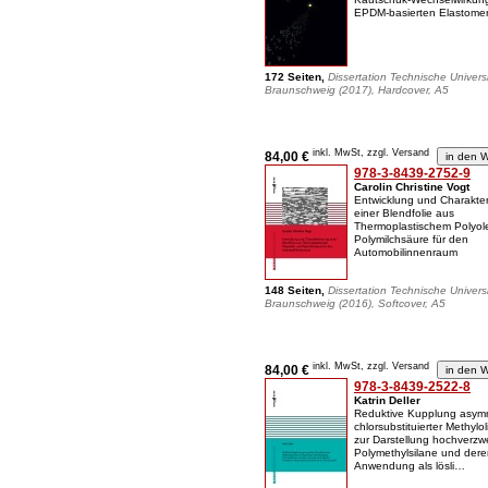
EPDM-basierten Elastome
172 Seiten,
Dissertation Technische Universi
Braunschweig (2017), Hardcover, A5
inkl. MwSt, zzgl. Versand
84,00 €
978-3-8439-2752-9
Carolin Christine Vogt
Entwicklung und Charakter
einer Blendfolie aus
Thermoplastischem Polyol
Polymilchsäure für den
Automobilinnenraum
148 Seiten,
Dissertation Technische Universi
Braunschweig (2016), Softcover, A5
inkl. MwSt, zzgl. Versand
84,00 €
978-3-8439-2522-8
Katrin Deller
Reduktive Kupplung asym
chlorsubstituierter Methylo
zur Darstellung hochverzw
Polymethylsilane und der
Anwendung als lösli…