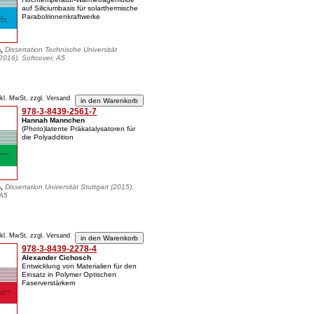
auf Siliciumbasis für solarthermische
Parabolrinnenkraftwerke
n,
Dissertation Technische Universität
016), Softcover, A5
nkl. MwSt, zzgl. Versand
978-3-8439-2561-7
Hannah Mannchen
(Photo)latente Präkatalysatoren für
die Polyaddition
n,
Dissertation Universität Stuttgart (2015),
 A5
nkl. MwSt, zzgl. Versand
978-3-8439-2278-4
Alexander Cichosch
Entwicklung von Materialien für den
Einsatz in Polymer Optischen
Faserverstärkern